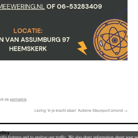
ark de
permalink
.
Lezing ‘In je kracht staan’ Autisme Steunpunt IJmond
→
olicy
edia features and to analyse our traffic. We also share information about your u