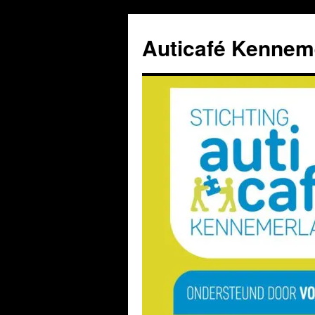
Ga
naar
Auticafé Kennem
de
inhoud