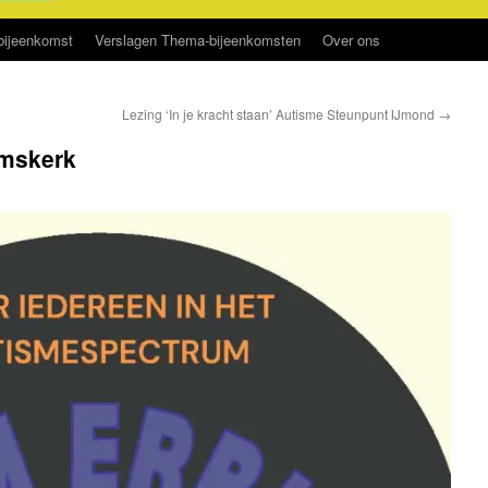
ijeenkomst
Verslagen Thema-bijeenkomsten
Over ons
Lezing ‘In je kracht staan’ Autisme Steunpunt IJmond
→
emskerk