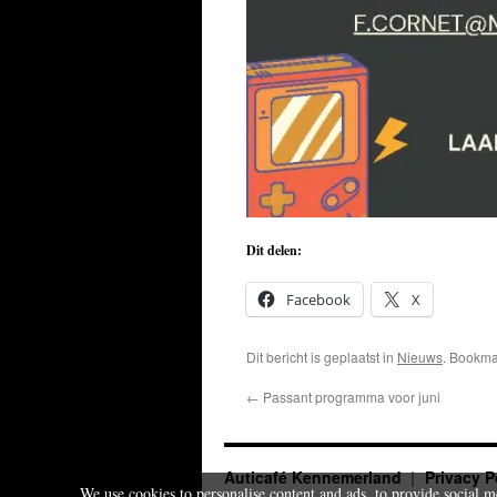
Dit delen:
Facebook
X
Dit bericht is geplaatst in
Nieuws
. Bookm
←
Passant programma voor juni
Auticafé Kennemerland
Privacy P
We use cookies to personalise content and ads, to provide social m