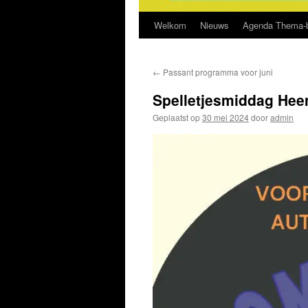
Welkom
Nieuws
Agenda Thema-b
←
Passant programma voor juni
Spelletjesmiddag He
Geplaatst op
30 mei 2024
door
admin