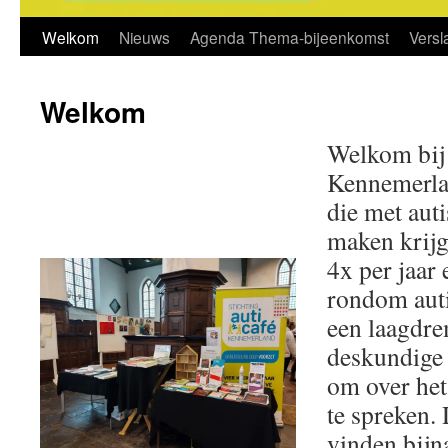
Welkom
Nieuws
Agenda Thema-bijeenkomst
Vers
Welkom
Welkom bij 
Kennemerla
die met aut
maken krijg
4x per jaar
rondom auti
een laagdre
deskundige 
om over he
te spreken.
vinden bijna