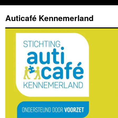
Ga
naar
Auticafé Kennemerland
de
inhoud