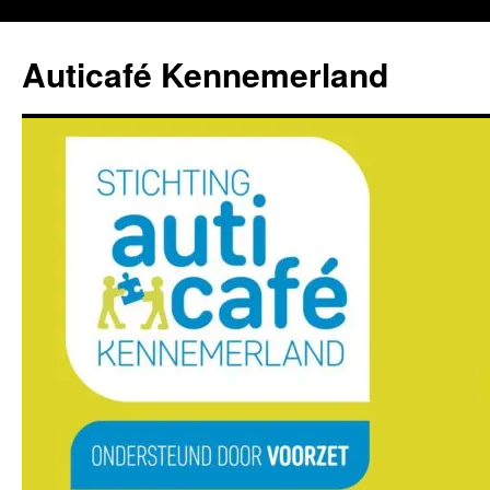
Ga
naar
Auticafé Kennemerland
de
inhoud