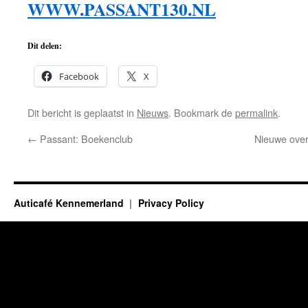
WWW.PASSANT130.NL
Dit delen:
Facebook
X
Dit bericht is geplaatst in
Nieuws
. Bookmark de
permalink
.
←
Passant: Boekenclub
Nieuwe over
Auticafé Kennemerland
Privacy Policy