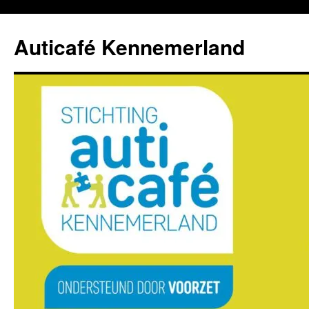
Ga
naar
Auticafé Kennemerland
de
inhoud