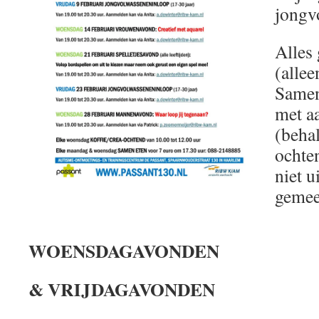
jongv
Alles 
(allee
Samen
met a
(behal
ochte
niet u
gemee
WOENSDAGAVONDEN
& VRIJDAGAVONDEN