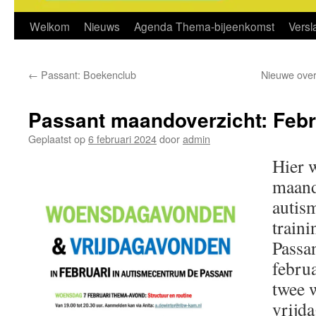
Welkom
Nieuws
Agenda Thema-bijeenkomst
Vers
←
Passant: Boekenclub
Nieuwe over
Passant maandoverzicht: Febr
Geplaatst op
6 februari 2024
door
admin
Hier 
maand
autis
train
Passa
febru
twee 
vrijd