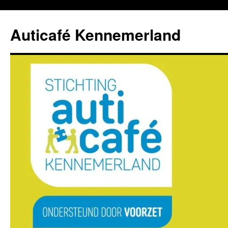
Ga
naar
Auticafé Kennemerland
de
inhoud